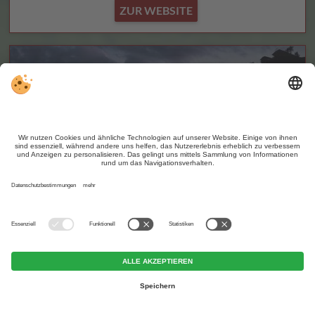
ZUR WEBSITE
Berghotel Zirm
CIN +
Olang / Geiselsberg