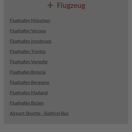
Flugzeug
local_airport
Flughafen München
Flughafen Verona
Flughafen Innsbruck
Flughafen Treviso
Flughafen Venedig
Flughafen Brescia
Flughafen Bergamo
Flughafen Mailand
Flughafen Bozen
Airport Shuttle - Südtirol Bus