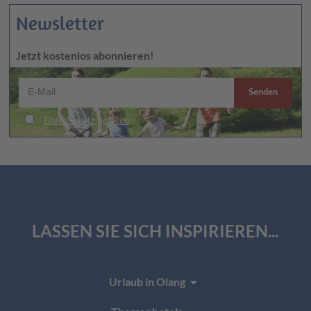
Newsletter
Jetzt kostenlos abonnieren!
LASSEN SIE SICH INSPIRIEREN...
arrow_drop_down
Urlaub in Olang