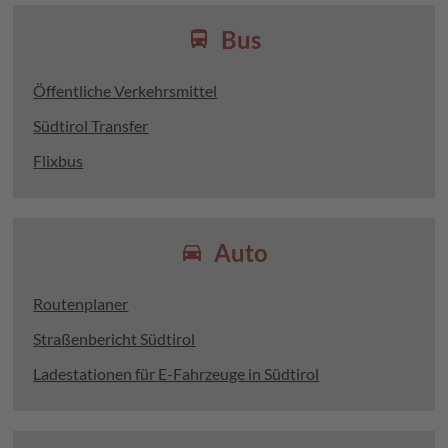
Bus
directions_bus
Öffentliche Verkehrsmittel
Südtirol Transfer
Flixbus
Auto
directions_car
Routenplaner
Straßenbericht Südtirol
Ladestationen für E-Fahrzeuge in Südtirol